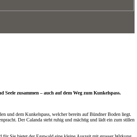
nd Seele zusammen – auch auf dem Weg zum Kunkelspass.
allen und dem Kunkelspass, welcher bereits auf Bündner Boden liegt.
pracht. Der Calanda steht ruhig und mächtig und lädt ein zum stillen
 für Sie bietet der Eggwald eine kleine Auszeit mit grosser Wirkung.