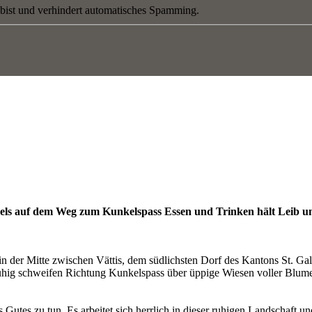
 bist und verhindert automatisches Spamming.
els auf dem Weg zum Kunkelspass Essen und Trinken hält Leib u
h in der Mitte zwischen Vättis, dem südlichsten Dorf des Kantons St. G
 ruhig schweifen Richtung Kunkelspass über üppige Wiesen voller Blumen
utes zu tun. Es arbeitet sich herrlich in dieser ruhigen Landschaft und