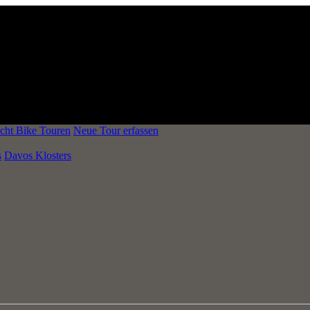
cht Bike Touren
Neue Tour erfassen
s
Davos Klosters