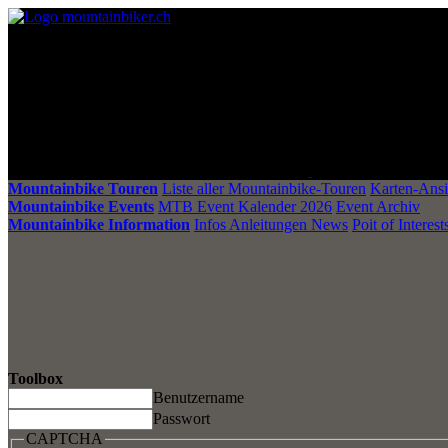
Mountainbike Touren
Liste aller Mountainbike-Touren
Karten-Ansi
Mountainbike Events
MTB Event Kalender 2026
Event Archiv
Mountainbike Information
Infos Anleitungen News
Poit of Interest
Toolbox
Benutzername
Passwort
CAPTCHA