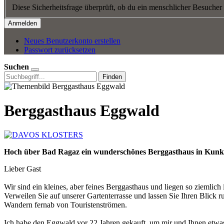
Diese Sicherheitsfrage überprüft, ob du ein menschlicher Besucher
Neues Benutzerkonto erstellen
Passwort zurücksetzen
Suchen
Finden
Berggasthaus Eggwald
Hoch über Bad Ragaz ein wunderschönes Berggasthaus in Kunk
Lieber Gast
Wir sind ein kleines, aber feines Berggasthaus und liegen so ziemlic
Verweilen Sie auf unserer Gartenterrasse und lassen Sie Ihren Blick
Wandern fernab von Touristenströmen.
Ich habe den Eggwald vor 22 Jahren gekauft, um mir und Ihnen etwas G