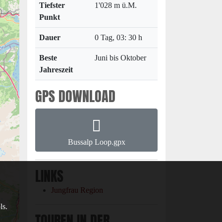
Tiefster
1'028 m ü.M.
Punkt
Dauer
0 Tag, 03: 30 h
Beste
Juni bis Oktober
Jahreszeit
GPS DOWNLOAD
Bussalp Loop.gpx
LINKS
Jungfrau Region
ls.
TOUREN IN DER