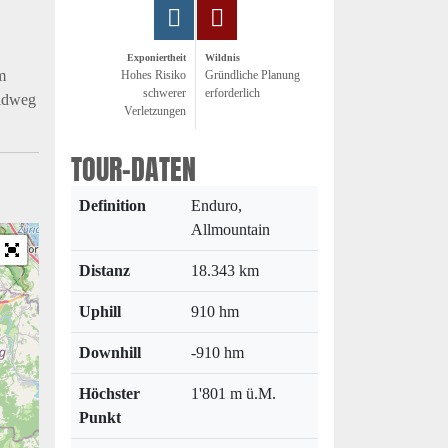
Exponiertheit
Wildnis
m
Hohes Risiko
Gründliche Planung
schwerer
erforderlich
aldweg
Verletzungen
TOUR-DATEN
Definition
Enduro,
Allmountain
Distanz
18.343 km
Uphill
910 hm
Downhill
-910 hm
Höchster
1'801 m ü.M.
Punkt