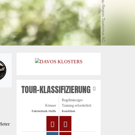
(c) Jungfrau Region Tourismus AG
TOUR-KLASSIFIZIERUNG
Regelmässiges
Könner
Training erforderlich
Fahrtechnik-Skills
Kondition
Meter