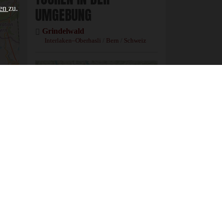
gen
zu.
UMGEBUNG
Grindelwald
Interlaken–Oberhasli
/
Bern
/
Schweiz
Mountainbike-Tour
Bussalp Loop
in
der Übersichts-Karte anzeigen
Daten Korrektur melden